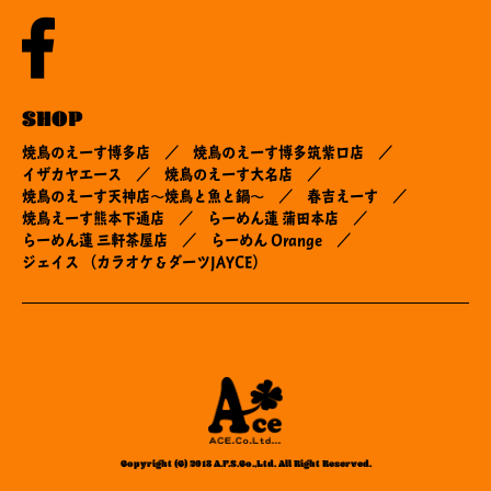
SHOP
焼鳥のえーす博多店
焼鳥のえーす博多筑紫口店
イザカヤエース
焼鳥のえーす大名店
焼鳥のえーす天神店～焼鳥と魚と鍋～
春吉えーす
焼鳥えーす熊本下通店
らーめん蓮 蒲田本店
らーめん蓮 三軒茶屋店
らーめん Orange
ジェイス （カラオケ＆ダーツJAYCE）
Copyright (C) 2018 A.F.S.Co.,Ltd. All Right Reserved.